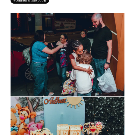
#temaursinhopooh