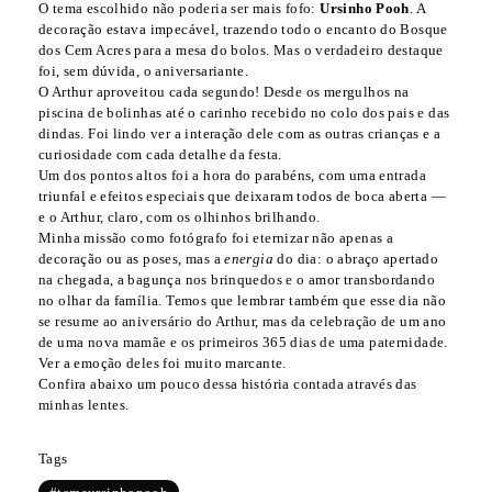
O tema escolhido não poderia ser mais fofo:
Ursinho Pooh
. A
decoração estava impecável, trazendo todo o encanto do Bosque
dos Cem Acres para a mesa do bolos. Mas o verdadeiro destaque
foi, sem dúvida, o aniversariante.
O Arthur aproveitou cada segundo! Desde os mergulhos na
piscina de bolinhas até o carinho recebido no colo dos pais e das
dindas. Foi lindo ver a interação dele com as outras crianças e a
curiosidade com cada detalhe da festa.
Um dos pontos altos foi a hora do parabéns, com uma entrada
triunfal e efeitos especiais que deixaram todos de boca aberta —
e o Arthur, claro, com os olhinhos brilhando.
Minha missão como fotógrafo foi eternizar não apenas a
decoração ou as poses, mas a
energia
do dia: o abraço apertado
na chegada, a bagunça nos brinquedos e o amor transbordando
no olhar da família. Temos que lembrar também que esse dia não
se resume ao aniversário do Arthur, mas da celebração de um ano
de uma nova mamãe e os primeiros 365 dias de uma paternidade.
Ver a emoção deles foi muito marcante.
Confira abaixo um pouco dessa história contada através das
minhas lentes.
Tags