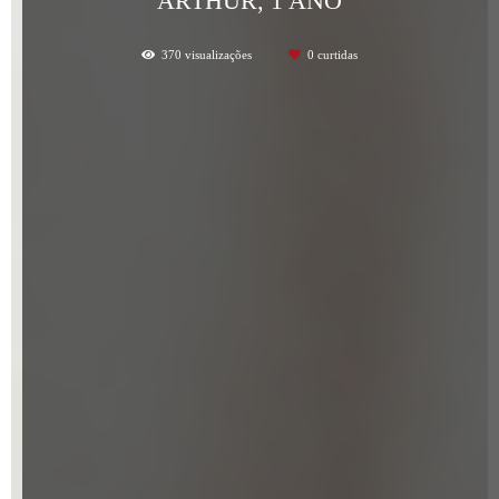
ARTHUR, 1 ANO
370
visualizações
0
curtidas